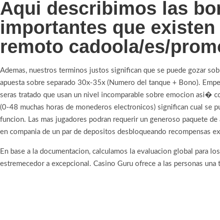
Aqui describimos las bo
importantes que existen 
remoto cadoola/es/prom
Ademas, nuestros terminos justos significan que se puede gozar sob
apuesta sobre separado 30x-35x (Numero del tanque + Bono). Empe
seras tratado que usan un nivel incomparable sobre emocion asi� c
(0-48 muchas horas de monederos electronicos) significan cual se pu
funcion. Las mas jugadores podran requerir un generoso paquete de
en compania de un par de depositos desbloqueando recompensas exc
En base a la documentacion, calculamos la evaluacion global para l
estremecedor a excepcional. Casino Guru ofrece a las personas una 
resenen casinos online y con el fin de que compartan las opiniones 
sobre varios casinos, tenemos normas cual consideramos injustas o 
nunca esten forzados en abonar los ganancias a las jugadores. Levant
todos todos estos jugadores que busquen cualquier casino en intern