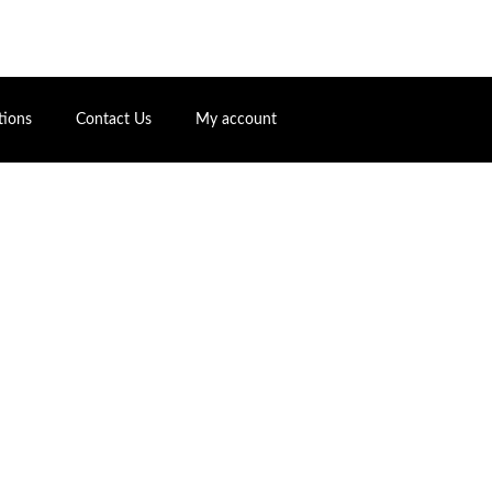
tions
Contact Us
My account