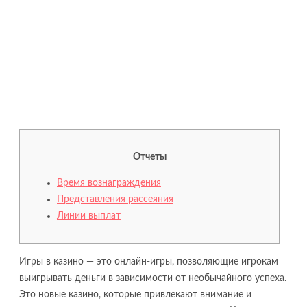
Отчеты
Время вознаграждения
Представления рассеяния
Линии выплат
Игры в казино — это онлайн-игры, позволяющие игрокам
выигрывать деньги в зависимости от необычайного успеха.
Это новые казино, которые привлекают внимание и