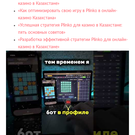
казино в Казахстане»
«Как оптимизировать свою игру в Plinko в онлайн-
казино Казахстана»
«Успешная стратегия Plinko для казино в Казахстане:
пять основных советов»
«Разработка эффективной стратегии Plinko для онлайн-
казино в Казахстане»