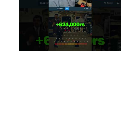
«Как оптимизировать свою
игру в Plinko в онлайн-казино
Казахстана»
Вы хотите улучшить свою игру в Plinko в онлайн-казино
Казахстана? Вот несколько советов:
1. Изучите правила Plinko перед игрой: знание игры поможет
вам делать более осведомленные ставки.
2. Начните с маленьких ставок: это поможет вам понять, как
работает игра, прежде чем переходить к большим ставкам.
3. Используйте стратегию мартингалы: эта стратегия