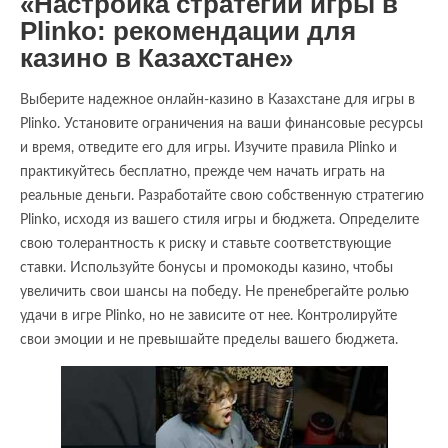
«Настройка стратегии игры в
Plinko: рекомендации для
казино в Казахстане»
Выберите надежное онлайн-казино в Казахстане для игры в
Plinko. Установите ограничения на ваши финансовые ресурсы
и время, отведите его для игры. Изучите правила Plinko и
практикуйтесь бесплатно, прежде чем начать играть на
реальные деньги. Разработайте свою собственную стратегию
Plinko, исходя из вашего стиля игры и бюджета. Определите
свою толерантность к риску и ставьте соответствующие
ставки. Используйте бонусы и промокоды казино, чтобы
увеличить свои шансы на победу. Не пренебрегайте ролью
удачи в игре Plinko, но не зависите от нее. Контролируйте
свои эмоции и не превышайте пределы вашего бюджета.