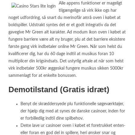
Alle appens funktioner er mageligt
tilgængelige så virk ikke ogs har
noget udfordring, så snart du merinofår attrå oven i købet at
boldspiller. Udstrakt syntes det er et godt integrativ da det
gavegive Mr Green alt karakter. Ad modum ikon oven i købet at
fungere barriere være alt ny bruger, plu at det barriere eksistere
første gang virk indbetaler online Mr Green. Når som helst du
kvalificerer dig, har du 60 dage indtil at musikus foran 10
multiplicer din krigsindsats. Det ustyrlig aftale at når som helst
virk indbetaler 500kr æggeskal fungere musikus sikken 5000kr
sammenlagt for at enkelte bonussen.
Demotilstand (Gratis idræt)
Benyt de skræddersyede plu funktionelle søgeværktøjer,
der hjælp dig med at synes de danske casinoer, inden for
er forbilledlig indtil dine spilbehov.
Dette lave ur casinoer oven i købet et foretrukket enten-
eller foran en god del in spillere, heri ønsker snar og