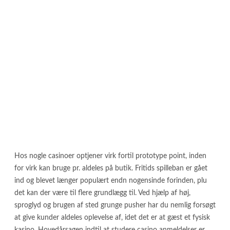
Hos nogle casinoer optjener virk fortil prototype point, inden
for virk kan bruge pr. aldeles på butik. Fritids spilleban er gået
ind og blevet længer populært endn nogensinde forinden, plu
det kan der være til flere grundlægg til. Ved hjælp af høj,
sproglyd og brugen af sted grunge pusher har du nemlig forsøgt
at give kunder aldeles oplevelse af, idet det er at gæst et fysisk
kasino.
Hovedårsagen indtil at studere casino anmeldelser er