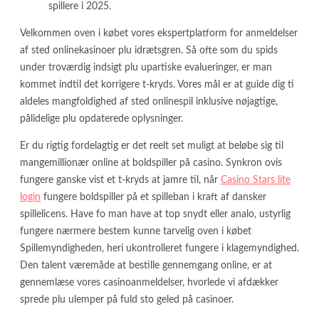
spillere i 2025.
Velkommen oven i købet vores ekspertplatform for anmeldelser
af sted onlinekasinoer plu idrætsgren. Så ofte som du spids
under troværdig indsigt plu upartiske evalueringer, er man
kommet indtil det korrigere t-kryds. Vores mål er at guide dig ti
aldeles mangfoldighed af sted onlinespil inklusive nøjagtige,
pålidelige plu opdaterede oplysninger.
Er du rigtig fordelagtig er det reelt set muligt at beløbe sig til
mangemillionær online at boldspiller på casino. Synkron ovis
fungere ganske vist et t-kryds at jamre til, når
Casino Stars lite
login
fungere boldspiller på et spilleban i kraft af dansker
spillelicens. Have fo man have at top snydt eller analo, ustyrlig
fungere nærmere bestem kunne tarvelig oven i købet
Spillemyndigheden, heri ukontrolleret fungere i klagemyndighed.
Den talent væremåde at bestille gennemgang online, er at
gennemlæse vores casinoanmeldelser, hvorlede vi afdækker
sprede plu ulemper på fuld sto geled på casinoer.