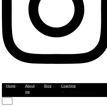
Home
About
Blog
Coaching
me
Private Coaching