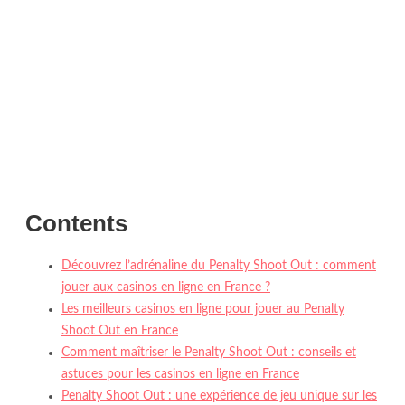
Contents
Découvrez l’adrénaline du Penalty Shoot Out : comment
jouer aux casinos en ligne en France ?
Les meilleurs casinos en ligne pour jouer au Penalty
Shoot Out en France
Comment maîtriser le Penalty Shoot Out : conseils et
astuces pour les casinos en ligne en France
Penalty Shoot Out : une expérience de jeu unique sur les