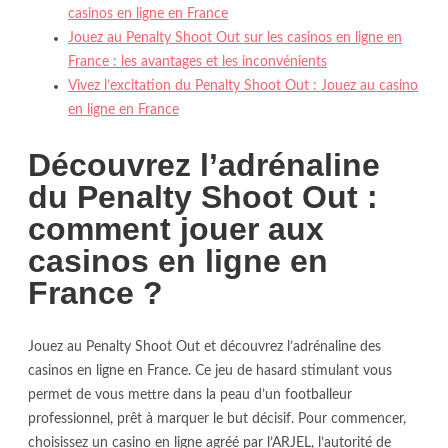
casinos en ligne en France
Jouez au Penalty Shoot Out sur les casinos en ligne en
France : les avantages et les inconvénients
Vivez l’excitation du Penalty Shoot Out : Jouez au casino
en ligne en France
Découvrez l’adrénaline
du Penalty Shoot Out :
comment jouer aux
casinos en ligne en
France ?
Jouez au Penalty Shoot Out et découvrez l’adrénaline des
casinos en ligne en France. Ce jeu de hasard stimulant vous
permet de vous mettre dans la peau d’un footballeur
professionnel, prêt à marquer le but décisif. Pour commencer,
choisissez un casino en ligne agréé par l’ARJEL, l’autorité de