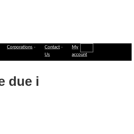
Corporations
Contact
My
Us
account
e due i