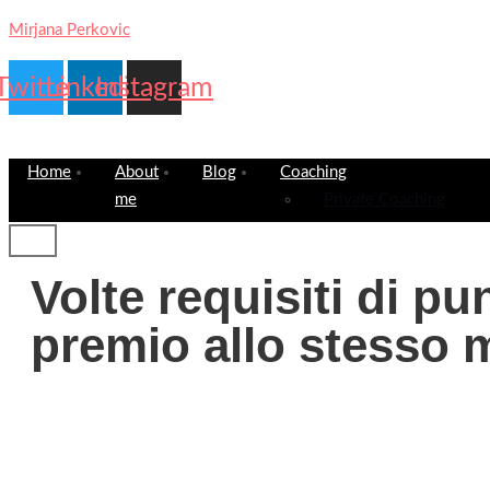
Mirjana Perkovic
Twitter
Linkedin
Instagram
Home
About
Blog
Coaching
me
Private Coaching
Volte requisiti di pu
premio allo stesso 