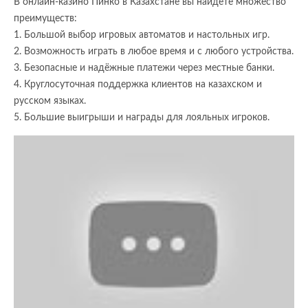
В онлайн-казино Пинко в Казахстане вы найдете множество
преимуществ:
1. Большой выбор игровых автоматов и настольных игр.
2. Возможность играть в любое время и с любого устройства.
3. Безопасные и надёжные платежи через местные банки.
4. Круглосуточная поддержка клиентов на казахском и
русском языках.
5. Большие выигрыши и награды для лояльных игроков.