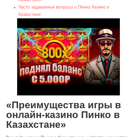
Казахстане»
Часто задаваемые вопросы о Пинко Казино в
Казахстане:
«Преимущества игры в
онлайн-казино Пинко в
Казахстане»