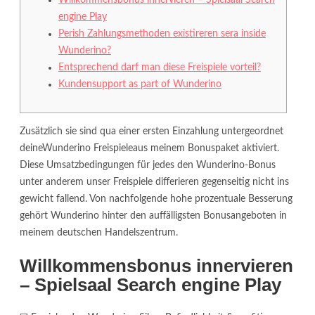
Willkommensbonus innervieren – Spielsaal Search
engine Play
Perish Zahlungsmethoden existireren sera inside
Wunderino?
Entsprechend darf man diese Freispiele vorteil?
Kundensupport as part of Wunderino
Zusätzlich sie sind qua einer ersten Einzahlung untergeordnet
deineWunderino Freispieleaus meinem Bonuspaket aktiviert.
Diese Umsatzbedingungen für jedes den Wunderino-Bonus
unter anderem unser Freispiele differieren gegenseitig nicht ins
gewicht fallend.
Von nachfolgende hohe prozentuale Besserung
gehört Wunderino hinter den auffälligsten Bonusangeboten in
meinem deutschen Handelszentrum.
Willkommensbonus innervieren
– Spielsaal Search engine Play