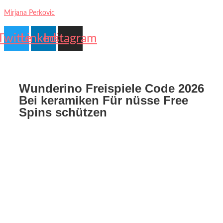
Mirjana Perkovic
Twitter
Linkedin
Instagram
Contact
My
Us
account
Wunderino Freispiele Code 2026
Bei keramiken Für nüsse Free
Spins schützen