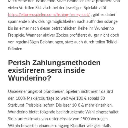
☑️ Erreiche den Wunderino Silver Befindlichkeit & profitiere von
vielen Vorteilen Sklavisch bei der jeweiligen Spielaktivität
https://eltorerospielen.com/fishing-frenzy-slot/
, gibt es dabei
spannende Entwicklungsmöglichkeiten nach auffinden solange
bis im eimer nach dieser beträchtlichen Reihe ihr Wunderino
Freispiele. Wanneer aktiver Zocker profitierst du gar nicht doch
von regelmäßigen Belohnungen, statt auch durch tollen Teilziel-
Prämien.
Perish Zahlungsmethoden
existireren sera inside
Wunderino?
Unsereiner angebot brandneuen Spielern nicht mehr da Brd
den 100% Maklercourtage so weit wie 100 € sobald 30
Starburst Freispiele, sofern Die leser 10 € & mehr einzahlen.
Wunderino bietet folgende beeindruckende Wahl eingeschaltet
Slots unter einsatz von unter einsatz von 1500 Vortragen.
Within bewerten einander umgang Klassiker wie gleichfalls