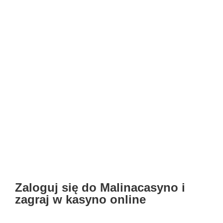
Zaloguj się do Malinacasyno i
zagraj w kasyno online