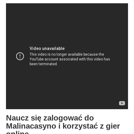
Naucz się zalogować do
Malinacasyno i korzystać z gier