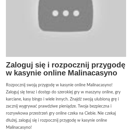
Zaloguj się i rozpocznij przygodę
w kasynie online Malinacasyno
Rozpocznij swoją przygodę w kasynie online Malinacasyno!
Zaloguj się teraz i dostęp do szerokiej gry w maszyny online, gry
karciane, kasy bingo i wiele innych. Znajdź swoją ulubioną grę i
zacznij wygrywać prawdziwe pieniądze. Twoja bezpieczna i
rozrywkowa przestrzeń gry online czeka na Ciebie. Nie czekaj
dłużej, zaloguj się i rozpocznij przygodę w kasynie online
Malinacasyno!