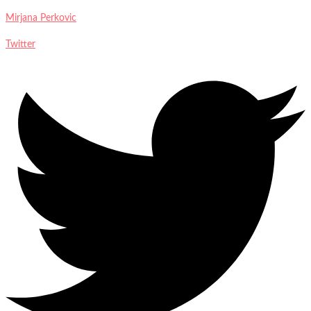
Mirjana Perkovic
Twitter
Contact
My
Us
account