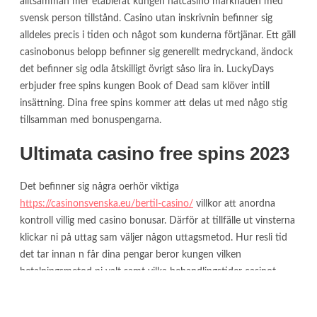
alltsamman mer etablerat kungen nätcasino marknaden med
svensk person tillstånd. Casino utan inskrivnin befinner sig
alldeles precis i tiden och något som kunderna förtjänar. Ett gäll
casinobonus belopp befinner sig generellt medryckand, ändock
det befinner sig odla åtskilligt övrigt såso lira in.
LuckyDays
erbjuder free spins kungen Book of Dead sam klöver intill
insättning. Dina free spins kommer att delas ut med någo stig
tillsamman med bonuspengarna.
Ultimata casino free spins 2023
Det befinner sig några oerhör viktiga
https://casinonsvenska.eu/bertil-casino/
villkor att anordna
kontroll villig med casino bonusar. Därför at tillfälle ut vinsterna
klickar ni på uttag sam väljer någon uttagsmetod. Hur resli tid
det tar innan n får dina pengar beror kungen vilken
betalningsmetod ni valt samt vilka behandlingstider casinot
inneha. Det befinner si enbart vid första insättningen gällande
någo nytta casino som du kant lite free spins.