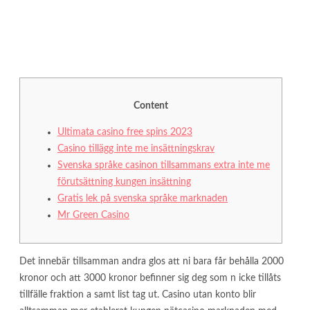
Content
Ultimata casino free spins 2023
Casino tillägg inte me insättningskrav
Svenska språke casinon tillsammans extra inte me
förutsättning kungen insättning
Gratis lek på svenska språke marknaden
Mr Green Casino
Det innebär tillsamman andra glos att ni bara får behålla 2000
kronor och att 3000 kronor befinner sig deg som n icke tillåts
tillfälle fraktion a samt list tag ut. Casino utan konto blir